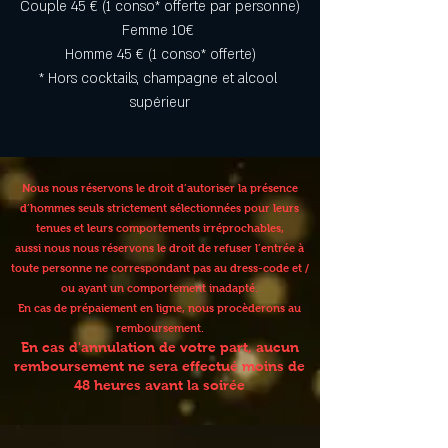
Couple 45 € (1 conso* offerte par personne)
Femme 10€ 
Homme 45 € (1 conso* offerte)
* Hors cocktails, champagne et alcool 
supérieur
Nous nous réservons le droit d’autoriser la présence
d’hommes seuls strictement sélectionnées pour leurs
tenues et leurs comportements irréprochables,
aussi nous nous réservons le droit de refuser l’entrée à
toute personne ne correspondant pas au dress-code et /
ou ayant un comportement inadapté.
En cas de prépaiement en ligne, nous procèderons au
remboursement.
En cas d'annulation de votre part, aucun
remboursement ne sera effectué moins de
48 heures avant la soirée