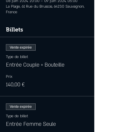
08 juin 2024, 20:00 – 09 juin 2024, 05:00
La Plage, 61 Rue du Bruscos, 64230 Sauvagnon,
France
Billets
Vente expirée
Type de billet
Entrée Couple + Bouteille
Prix
140,00 €
Vente expirée
Type de billet
Entrée Femme Seule