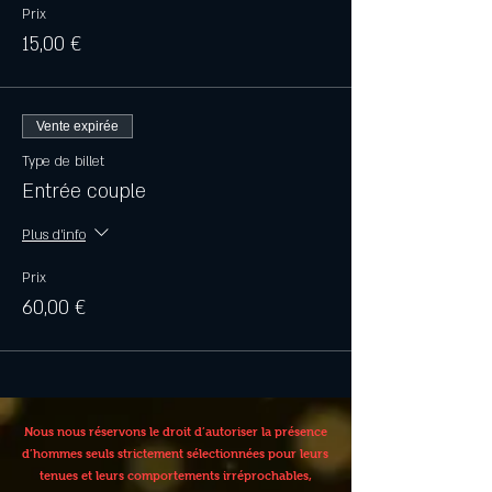
Prix
15,00 €
Vente expirée
Type de billet
Entrée couple
Plus d'info
Prix
60,00 €
Nous nous réservons le droit d’autoriser la présence
d’hommes seuls strictement sélectionnées pour leurs
tenues et leurs comportements irréprochables,