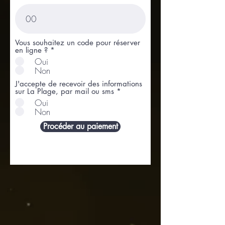
Vous souhaitez un code pour réserver
O
en ligne ?
*
b
Oui
l
Non
i
g
J'accepte de recevoir des informations
a
O
sur La Plage, par mail ou sms
*
t
b
Oui
o
l
i
Non
i
r
g
e
Procéder au paiement
a
t
o
i
r
e