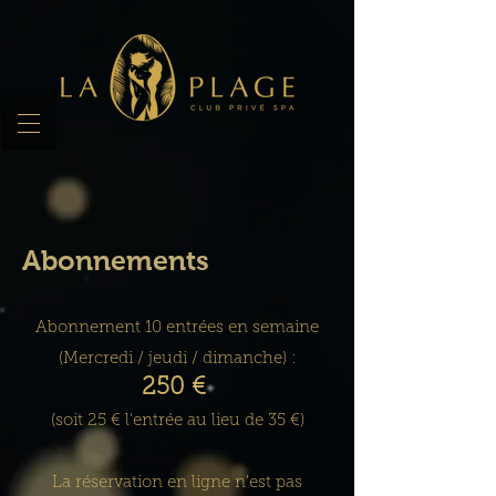
Abonnements
Abonnement 10 entrées en semaine
(Mercredi / jeudi / dimanche) :
250 €
(soit 25 € l'entrée au lieu de 35 €)
La réservation en ligne n'est pas