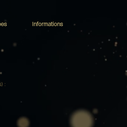
ées
Informations
) :