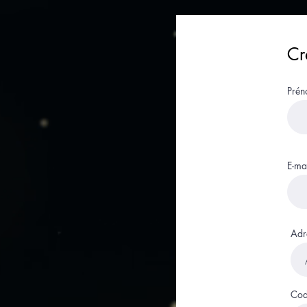
Cr
Pré
E-ma
Adr
Cod