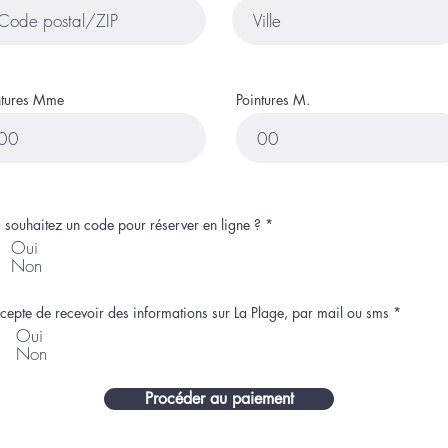
ntures Mme
Pointures M.
O
 souhaitez un code pour réserver en ligne ?
*
b
Oui
l
Non
i
g
a
t
O
ccepte de recevoir des informations sur La Plage, par mail ou sms
*
o
b
Oui
i
l
r
Non
i
e
g
a
t
Procéder au paiement
o
i
r