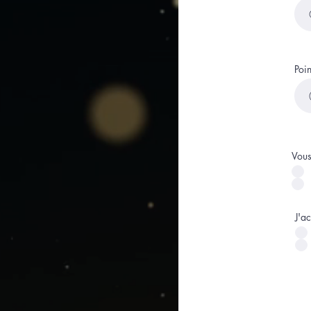
Poi
Vous
J'a