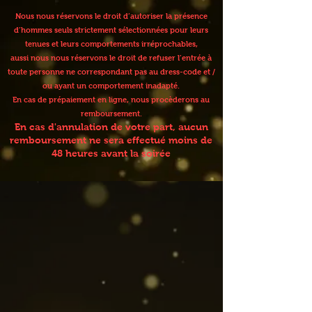
Nous nous réservons le droit d’autoriser la présence
d’hommes seuls strictement sélectionnées pour leurs
tenues et leurs comportements irréprochables,
aussi nous nous réservons le droit de refuser l’entrée à
toute personne ne correspondant pas au dress-code et /
ou ayant un comportement inadapté.
En cas de prépaiement en ligne, nous procèderons au
remboursement.
En cas d'annulation de votre part, aucun
remboursement ne sera effectué moins de
48 heures avant la soirée