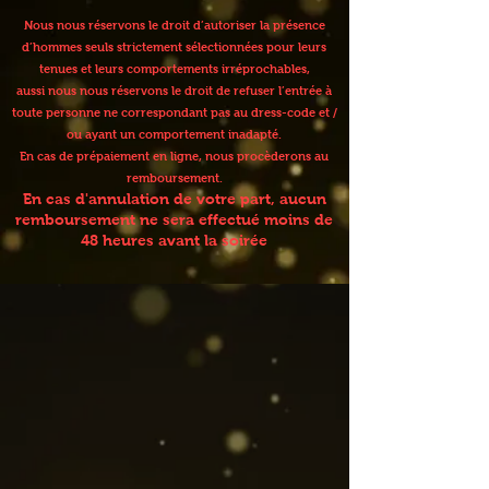
Nous nous réservons le droit d’autoriser la présence
d’hommes seuls strictement sélectionnées pour leurs
tenues et leurs comportements irréprochables,
aussi nous nous réservons le droit de refuser l’entrée à
toute personne ne correspondant pas au dress-code et /
ou ayant un comportement inadapté.
En cas de prépaiement en ligne, nous procèderons au
remboursement.
En cas d'annulation de votre part, aucun
remboursement ne sera effectué moins de
48 heures avant la soirée