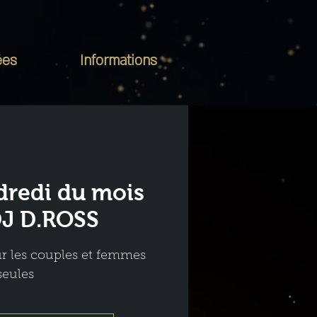
ées
Informations
redi du mois
DJ D.ROSS
ur les couples et femmes
seules