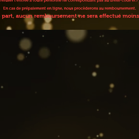
e refuser l’entrée à toute personne ne correspondant pas au dress-code et
En cas de prépaiement en ligne, nous procèderons au remboursement.
e part, aucun remboursement ne sera effectué moins 