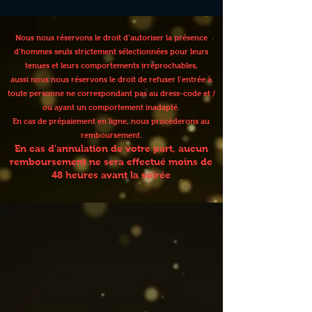
Nous nous réservons le droit d’autoriser la présence
d’hommes seuls strictement sélectionnées pour leurs
tenues et leurs comportements irréprochables,
aussi nous nous réservons le droit de refuser l’entrée à
toute personne ne correspondant pas au dress-code et /
ou ayant un comportement inadapté.
En cas de prépaiement en ligne, nous procèderons au
remboursement.
En cas d'annulation de votre part, aucun
remboursement ne sera effectué moins de
48 heures avant la soirée