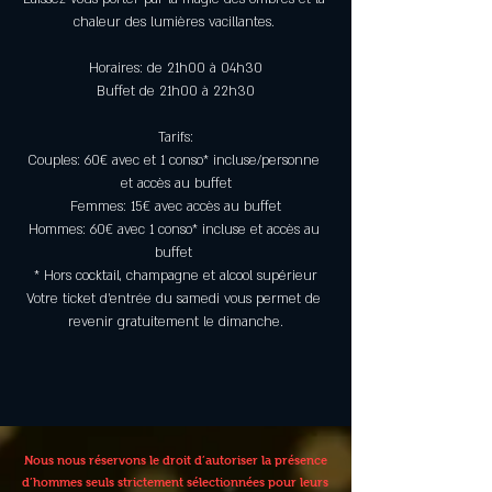
chaleur des lumières vacillantes. 
Horaires: de 21h00 à 04h30
Buffet de 21h00 à 22h30
Tarifs:
Couples: 60€ avec et 1 conso* incluse/personne 
et accès au buffet
Femmes: 15€ avec accès au buffet
Hommes: 60€ avec 1 conso* incluse et accès au 
buffet 
* Hors cocktail, champagne et alcool supérieur
Votre ticket d’entrée du samedi vous permet de 
revenir gratuitement le dimanche.
Nous nous réservons le droit d’autoriser la présence
d’hommes seuls strictement sélectionnées pour leurs