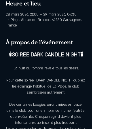
Heure et lieu
28 mars 2026, 21:00 – 29 mars 2026, 04:30
La Plage, 61 rue du Bruscos, 64230 Sauvagnon,
France
À propos de l'événement
🕯️SOIREE DARK CANDLE NIGHT🕯️
La nuit ou l’ombre révèle tous les désirs.
Pour cette soirée  DARK CANDLE NIGHT, oubliez 
les éclairage habituel de La Plage, le club 
s’embrasera autrement.
Des centaines bougies seront mises en place 
dans le club pour une ambiance intime, feutrée 
et envoûtante. Chaque regard devient plus 
intense, chaque instant plus troublant.
Laissez vous porter par la magie des ombres et la 