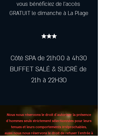
vous bénéficiez de l’accès 
GRATUIT le dimanche à La Plage
★★★
Côté SPA de 21h00 à 4h30
BUFFET SALÉ & SUCRÉ de 
21h à 22H3O
Nous nous réservons le droit d’autoriser la présence
d’hommes seuls strictement sélectionnées pour leurs
tenues et leurs comportements irréprochables,
aussi nous nous réservons le droit de refuser l’entrée à