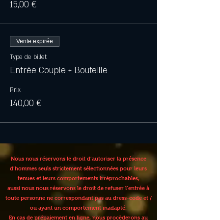
15,00 €
Vente expirée
Type de billet
Entrée Couple + Bouteille
Prix
140,00 €
Nous nous réservons le droit d’autoriser la présence
d’hommes seuls strictement sélectionnées pour leurs
tenues et leurs comportements irréprochables,
aussi nous nous réservons le droit de refuser l’entrée à
toute personne ne correspondant pas au dress-code et /
ou ayant un comportement inadapté.
En cas de prépaiement en ligne, nous procèderons au