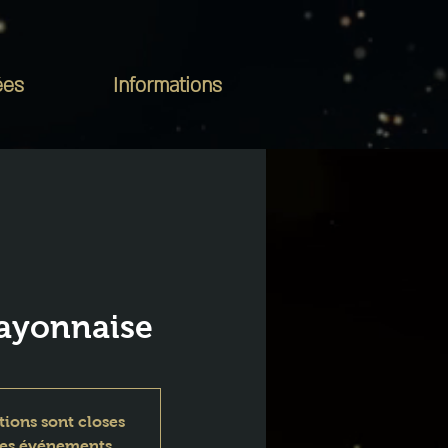
ées
Informations
Bayonnaise
tions sont closes
res événements