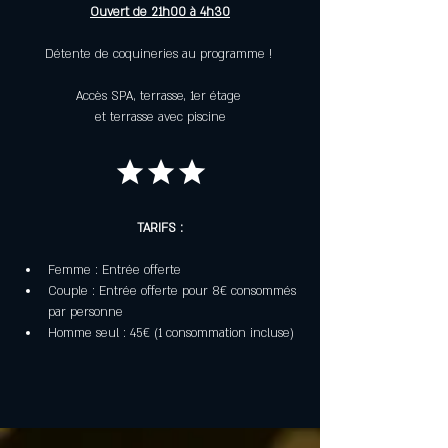
Ouvert de 21h00 à 4h30
Détente de coquineries au programme ! 
Accès SPA, terrasse, 1er étage 
et terrasse avec piscine
★ ★ ★
TARIFS :
Femme : Entrée offerte
Couple : Entrée offerte pour 8€ consommés 
par personne
Homme seul : 45€ (1 consommation incluse)