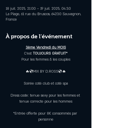
18 juil. 2025, 21:00 – 19 juil. 2025, 04:30
La Plage, 61 rue du Bruscos, 64230 Sauvagnon,
France
À propos de l'événement
3ème Vendredi du MOIS
C’est 
TOUJOURS GRATUIT*
Pour les femmes & les couples
🔥💿MIX BY D.ROSS💿🔥
Soirée coté club et coté spa
Dress code: tenue sexy pour les femmes et 
tenue correcte pour les hommes
*Entrée offerte pour 8€ consommés par 
personne