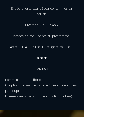
*Entrée offerte pour 15 eur consommés par 
couple
Ouvert de 21h00 à 4h30
Détente de coquineries au programme ! 
Accès S.P.A, terrasse, 1er étage et extérieur
★ ★ ★
TARIFS :
Femmes : Entrée offerte
Couples : Entrée offerte pour 15 eur consommés 
par couple
Hommes seuls : 45€ (1 consommation incluse)