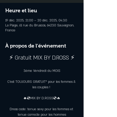
Heure et lieu
19 déc. 2025, 21:00 – 20 déc. 2025, 04:30
La Plage, 61 rue du Bruscos, 64230 Sauvagnon,
France
À propos de l'événement
⚡ Gratuit MIX BY D.ROSS ⚡
3ème Vendredi du MOIS
C’est TOUJOURS GRATUIT* pour les femmes & 
les couples ! 
🔥💿MIX BY D.ROSS💿🔥
Dress code: tenue sexy pour les femmes et 
tenue correcte pour les hommes