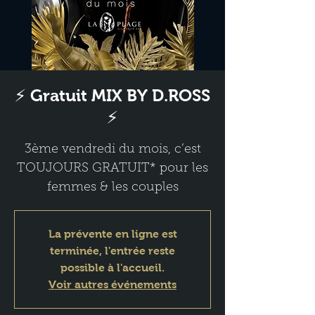
⚡ Gratuit MIX BY D.ROSS
⚡
3ème vendredi du mois, c’est
TOUJOURS GRATUIT* pour les
femmes & les couples
La prévente en ligne est
terminée, l'entrée reste
possible à l'accueil.
Voir autres événements