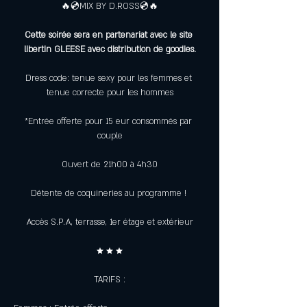
🔥💿MIX BY D.ROSS💿🔥
Cette soirée sera en partenariat avec le site 
libertin GLEESE avec distribution de goodies.
Dress code: tenue sexy pour les femmes et 
tenue correcte pour les hommes
*Entrée offerte pour 15 eur consommés par 
couple
Ouvert de 21h00 à 4h30
Détente de coquineries au programme ! 
Accès S.P.A, terrasse, 1er étage et extérieur
★ ★ ★
TARIFS :