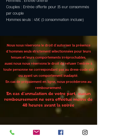
Femmes : Entrée offerte
Couples : Entrée offerte pour 15 eur consommés 
par couple
Hommes seuls : 45€ (1 consommation incluse)
Nous nous réservons le droit d’autoriser la présence
d’hommes seuls strictement sélectionnées pour leurs
tenues et leurs comportements irréprochables,
aussi nous nous réservons le droit de refuser l’entrée à
toute personne ne correspondant pas au dress-code et /
ou ayant un comportement inadapté.
En cas de prépaiement en ligne, nous procèderons au
remboursement.
En cas d'annulation de votre part, aucun
remboursement ne sera effectué moins de
48 heures avant la soirée