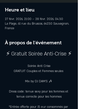
Heure et lieu
27 févr. 2026, 21:00 – 28 févr. 2026, 04:30
La Plage, 61 rue du Bruscos, 64230 Sauvagnon,
France
À propos de l'événement
⚡ Gratuit Soirée Anti-Crise ⚡
Soirée Anti Crise
GRATUIT Couples et Femmes seules 
Mix by DJ DAM’S 🎶 
Dress code: tenue sexy pour les femmes et 
tenue correcte pour les hommes
*Entrée offerte pour 15 eur consommés par 