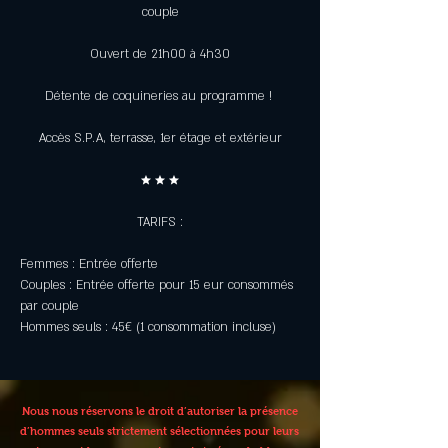
couple
Ouvert de 21h00 à 4h30
Détente de coquineries au programme ! 
Accès S.P.A, terrasse, 1er étage et extérieur
★ ★ ★
TARIFS :
Femmes : Entrée offerte
Couples : Entrée offerte pour 15 eur consommés 
par couple
Hommes seuls : 45€ (1 consommation incluse)
Nous nous réservons le droit d’autoriser la présence
d’hommes seuls strictement sélectionnées pour leurs