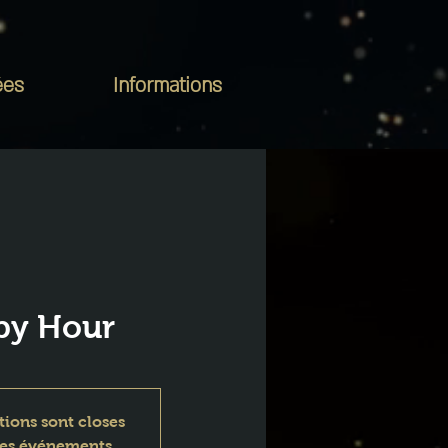
ées
Informations
py Hour
tions sont closes
res événements