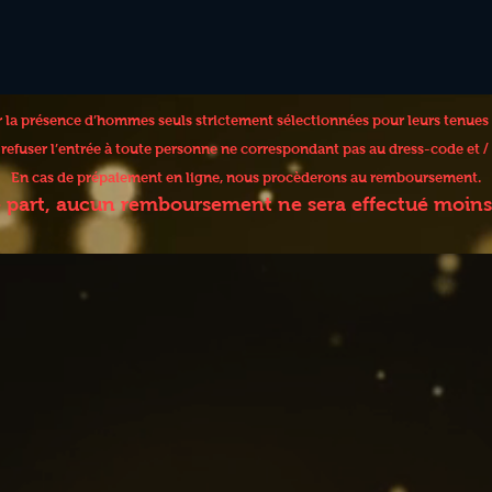
er la présence d’hommes seuls strictement sélectionnées pour leurs tenues
e refuser l’entrée à toute personne ne correspondant pas au dress-code et
En cas de prépaiement en ligne, nous procèderons au remboursement.
e part, aucun remboursement ne sera effectué moins 