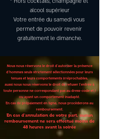
* Hors cocktails, champagne et 
alcool supérieur
Votre entrée du samedi vous 
permet de pouvoir revenir 
gratuitement le dimanche.
Nous nous réservons le droit d’autoriser la présence
d’hommes seuls strictement sélectionnées pour leurs
tenues et leurs comportements irréprochables,
aussi nous nous réservons le droit de refuser l’entrée à
toute personne ne correspondant pas au dress-code et /
ou ayant un comportement inadapté.
En cas de prépaiement en ligne, nous procèderons au
remboursement.
En cas d'annulation de votre part, aucun
remboursement ne sera effectué moins de
48 heures avant la soirée