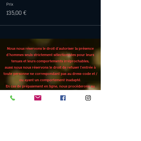
Prix
135,00 €
Nous nous réservons le droit d’autoriser la présence
d’hommes seuls strictement sélectionnées pour leurs
tenues et leurs comportements irréprochables,
aussi nous nous réservons le droit de refuser l’entrée à
toute personne ne correspondant pas au dress-code et /
ou ayant un comportement inadapté.
En cas de prépaiement en ligne, nous procèderons au
remboursement.
En cas d'annulation de votre part, aucun
remboursement ne sera effectué moins de
48 heures avant la soirée