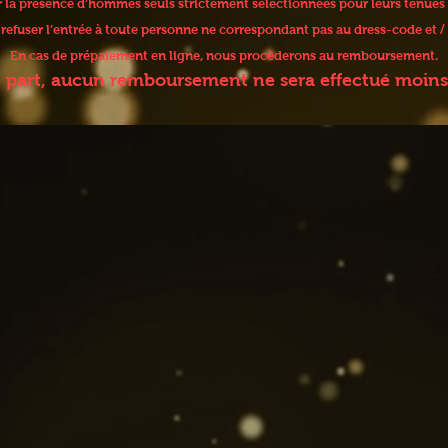
er la présence d’hommes seuls strictement sélectionnées pour leurs tenues
e refuser l’entrée à toute personne ne correspondant pas au dress-code et
En cas de prépaiement en ligne, nous procèderons au remboursement.
e part, aucun remboursement ne sera effectué moins 