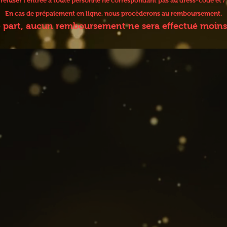
e refuser l’entrée à toute personne ne correspondant pas au dress-code et
En cas de prépaiement en ligne, nous procèderons au remboursement.
e part, aucun remboursement ne sera effectué moins 