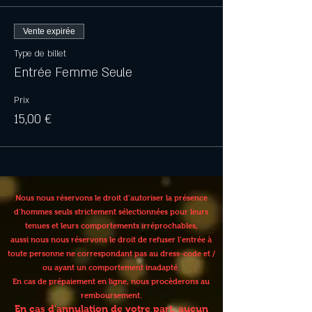
Vente expirée
Type de billet
Entrée Femme Seule
Prix
15,00 €
Nous nous réservons le droit d’autoriser la présence
d’hommes seuls strictement sélectionnées pour leurs
tenues et leurs comportements irréprochables,
aussi nous nous réservons le droit de refuser l’entrée à
toute personne ne correspondant pas au dress-code et /
ou ayant un comportement inadapté.
En cas de prépaiement en ligne, nous procèderons au
remboursement.
En cas d'annulation de votre part, aucun