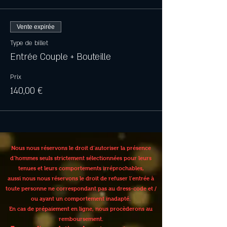
Vente expirée
Type de billet
Entrée Couple + Bouteille
Prix
140,00 €
Nous nous réservons le droit d’autoriser la présence
d’hommes seuls strictement sélectionnées pour leurs
tenues et leurs comportements irréprochables,
aussi nous nous réservons le droit de refuser l’entrée à
toute personne ne correspondant pas au dress-code et /
ou ayant un comportement inadapté.
En cas de prépaiement en ligne, nous procèderons au
remboursement.