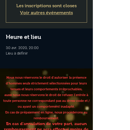
Les inscriptions sont closes
Voir autres événements
Heure et lieu
30 avr. 2020, 20:00
Lieu à définir
Nous nous réservons le droit d’autoriser la présence
d’hommes seuls strictement sélectionnées pour leurs
tenues et leurs comportements irréprochables,
aussi nous nous réservons le droit de refuser l’entrée à
toute personne ne correspondant pas au dress-code et /
ou ayant un comportement inadapté.
En cas de prépaiement en ligne, nous procèderons au
remboursement.
En cas d'annulation de votre part, aucun
remboursement ne sera effectué moins de