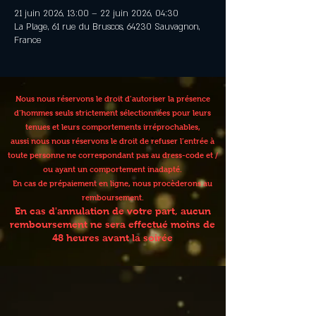
21 juin 2026, 13:00 – 22 juin 2026, 04:30
La Plage, 61 rue du Bruscos, 64230 Sauvagnon,
France
Nous nous réservons le droit d’autoriser la présence
d’hommes seuls strictement sélectionnées pour leurs
tenues et leurs comportements irréprochables,
aussi nous nous réservons le droit de refuser l’entrée à
toute personne ne correspondant pas au dress-code et /
ou ayant un comportement inadapté.
En cas de prépaiement en ligne, nous procèderons au
remboursement.
En cas d'annulation de votre part, aucun
remboursement ne sera effectué moins de
48 heures avant la soirée