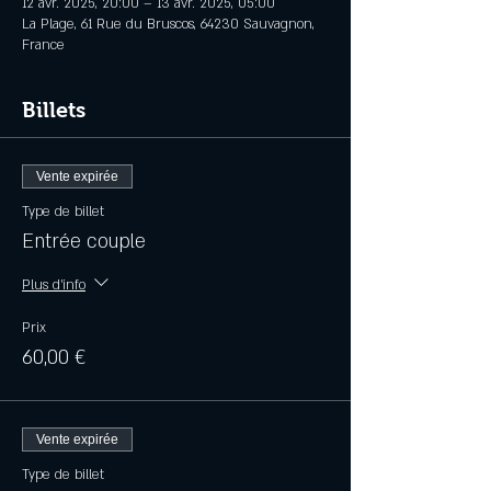
12 avr. 2025, 20:00 – 13 avr. 2025, 05:00
La Plage, 61 Rue du Bruscos, 64230 Sauvagnon,
France
Billets
Vente expirée
Type de billet
Entrée couple
Plus d'info
Prix
60,00 €
Vente expirée
Type de billet