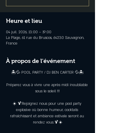
Heure et lieu
04 juil. 2026, 13:00 – 19:00
La Plage, 61 rue du Bruscos, 64230 Sauvagnon,
France
À propos de l'événement
🏝️💦 POOL PARTY / DJ BEN CARTER 💦🏝️
Préparez vous à vivre une après midi inoubliable 
sous le soleil !!!
☀️ 🍹Rejoignez nous pour une pool party 
explosive où bonne humeur, cocktails 
rafraîchissant et ambiance estivale seront au 
rendez vous.🍹☀️