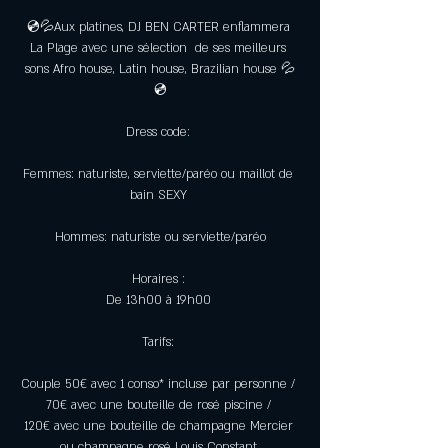
💿💦Aux platines, DJ BEN CARTER enflammera 
La Plage avec une sélection  de ses meilleurs 
sons Afro house, Latin house, Brazilian house 💦
💿
Dress code: 
Femmes: naturiste, serviette/paréo ou maillot de 
bain SEXY 
Hommes: naturiste ou serviette/paréo
Horaires : 
De 13h00 à 19h00 
Tarifs: 
Couple 50€ avec 1 conso* incluse par personne / 
70€ avec une bouteille de rosé piscine / 
120€ avec une bouteille de champagne Mercier 
ou champagne rosé Louis Constant.