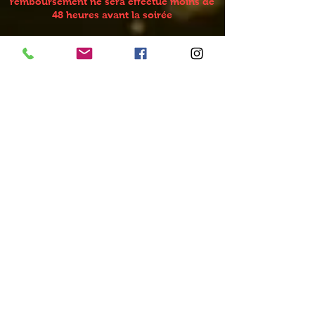
remboursement ne sera effectué moins de
48 heures avant la soirée