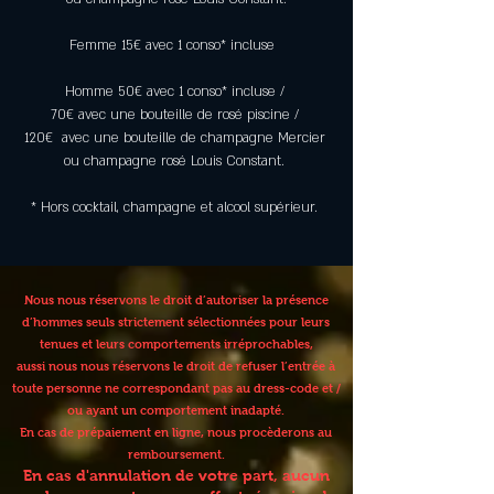
Femme 15€ avec 1 conso* incluse  
Homme 50€ avec 1 conso* incluse / 
70€ avec une bouteille de rosé piscine / 
120€  avec une bouteille de champagne Mercier 
ou champagne rosé Louis Constant. 
* Hors cocktail, champagne et alcool supérieur. 
Nous nous réservons le droit d’autoriser la présence
d’hommes seuls strictement sélectionnées pour leurs
tenues et leurs comportements irréprochables,
aussi nous nous réservons le droit de refuser l’entrée à
toute personne ne correspondant pas au dress-code et /
ou ayant un comportement inadapté.
En cas de prépaiement en ligne, nous procèderons au
remboursement.
En cas d'annulation de votre part, aucun