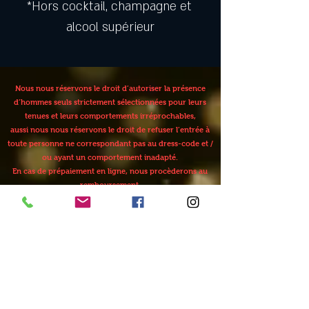
*Hors cocktail, champagne et 
alcool supérieur
Nous nous réservons le droit d’autoriser la présence
d’hommes seuls strictement sélectionnées pour leurs
tenues et leurs comportements irréprochables,
aussi nous nous réservons le droit de refuser l’entrée à
toute personne ne correspondant pas au dress-code et /
ou ayant un comportement inadapté.
En cas de prépaiement en ligne, nous procèderons au
remboursement.
En cas d'annulation de votre part, aucun
remboursement ne sera effectué moins de
48 heures avant la soirée