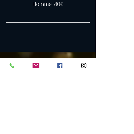
Homme: 80€
Nous nous réservons le droit d’autoriser la présence
d’hommes seuls strictement sélectionnées pour leurs
tenues et leurs comportements irréprochables,
aussi nous nous réservons le droit de refuser l’entrée à
toute personne ne correspondant pas au dress-code et /
ou ayant un comportement inadapté.
En cas de prépaiement en ligne, nous procèderons au
remboursement.
En cas d'annulation de votre part, aucun
remboursement ne sera effectué moins de
48 heures avant la soirée