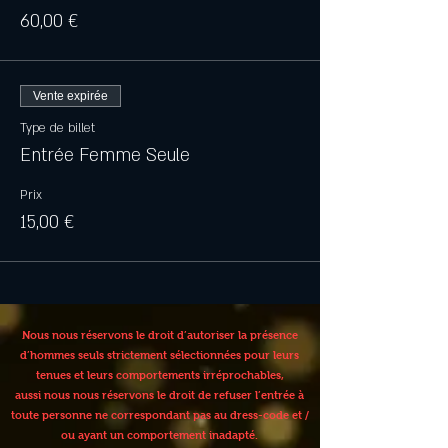
60,00 €
Vente expirée
Type de billet
Entrée Femme Seule
Prix
15,00 €
Nous nous réservons le droit d’autoriser la présence
d’hommes seuls strictement sélectionnées pour leurs
tenues et leurs comportements irréprochables,
aussi nous nous réservons le droit de refuser l’entrée à
toute personne ne correspondant pas au dress-code et /
ou ayant un comportement inadapté.