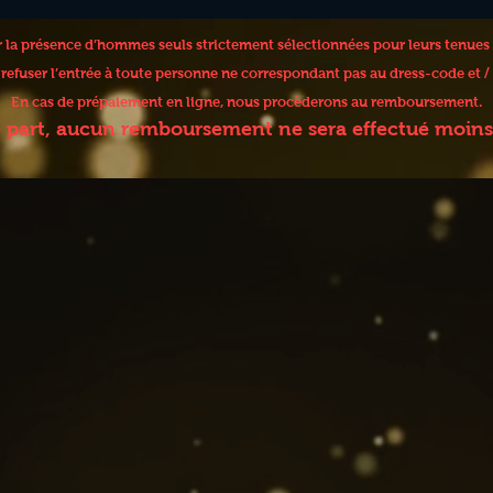
er la présence d’hommes seuls strictement sélectionnées pour leurs tenues
e refuser l’entrée à toute personne ne correspondant pas au dress-code et
En cas de prépaiement en ligne, nous procèderons au remboursement.
e part, aucun remboursement ne sera effectué moins 