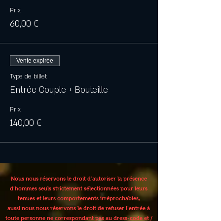
Prix
60,00 €
Vente expirée
Type de billet
Entrée Couple + Bouteille
Prix
140,00 €
Nous nous réservons le droit d’autoriser la présence
d’hommes seuls strictement sélectionnées pour leurs
tenues et leurs comportements irréprochables,
aussi nous nous réservons le droit de refuser l’entrée à
toute personne ne correspondant pas au dress-code et /