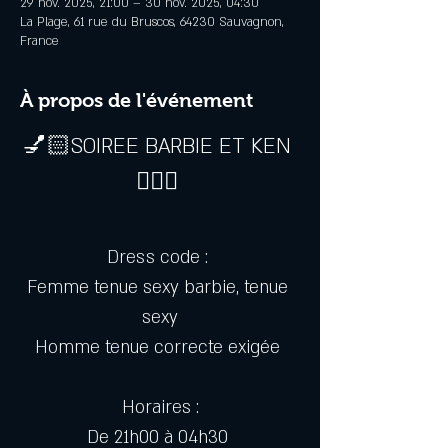
29 nov. 2025, 21:00 – 30 nov. 2025, 04:30
La Plage, 61 rue du Bruscos, 64230 Sauvagnon,
France
À propos de l'événement
💅🏻SOIREE BARBIE ET KEN 
👱🏻‍♂️ 
Dress code : 
Femme tenue sexy barbie, tenue 
sexy
Homme tenue correcte exigée 
Horaires :
De 21h00 à 04h30 