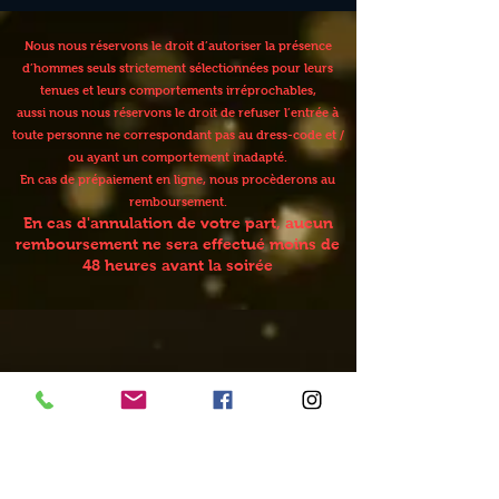
Nous nous réservons le droit d’autoriser la présence
d’hommes seuls strictement sélectionnées pour leurs
tenues et leurs comportements irréprochables,
aussi nous nous réservons le droit de refuser l’entrée à
toute personne ne correspondant pas au dress-code et /
ou ayant un comportement inadapté.
En cas de prépaiement en ligne, nous procèderons au
remboursement.
En cas d'annulation de votre part, aucun
remboursement ne sera effectué moins de
48 heures avant la soirée