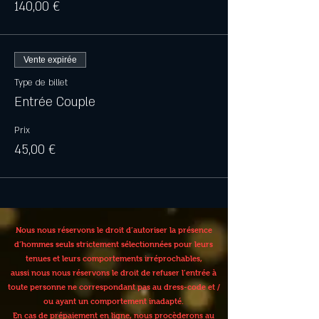
140,00 €
Vente expirée
Type de billet
Entrée Couple
Prix
45,00 €
Nous nous réservons le droit d’autoriser la présence
d’hommes seuls strictement sélectionnées pour leurs
tenues et leurs comportements irréprochables,
aussi nous nous réservons le droit de refuser l’entrée à
toute personne ne correspondant pas au dress-code et /
ou ayant un comportement inadapté.
En cas de prépaiement en ligne, nous procèderons au