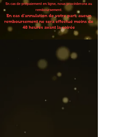
En cas de prépaiement en ligne, nous procèderons au
remboursement.
En cas d'annulation de votre part, aucun
remboursement ne sera effectué moins de
48 heures avant la soirée