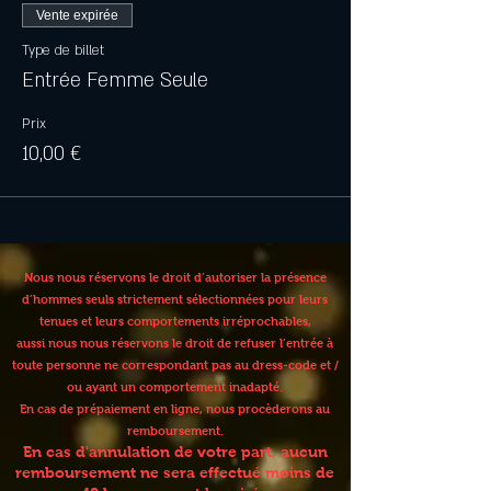
Vente expirée
Type de billet
Entrée Femme Seule
Prix
10,00 €
Nous nous réservons le droit d’autoriser la présence
d’hommes seuls strictement sélectionnées pour leurs
tenues et leurs comportements irréprochables,
aussi nous nous réservons le droit de refuser l’entrée à
toute personne ne correspondant pas au dress-code et /
ou ayant un comportement inadapté.
En cas de prépaiement en ligne, nous procèderons au
remboursement.
En cas d'annulation de votre part, aucun
remboursement ne sera effectué moins de