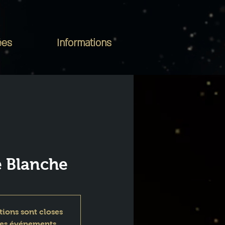
ées
Informations
e Blanche
tions sont closes
res événements