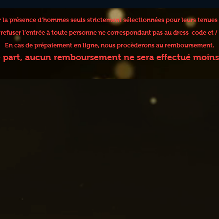
er la présence d’hommes seuls strictement sélectionnées pour leurs tenues
e refuser l’entrée à toute personne ne correspondant pas au dress-code et
En cas de prépaiement en ligne, nous procèderons au remboursement.
e part, aucun remboursement ne sera effectué moins 