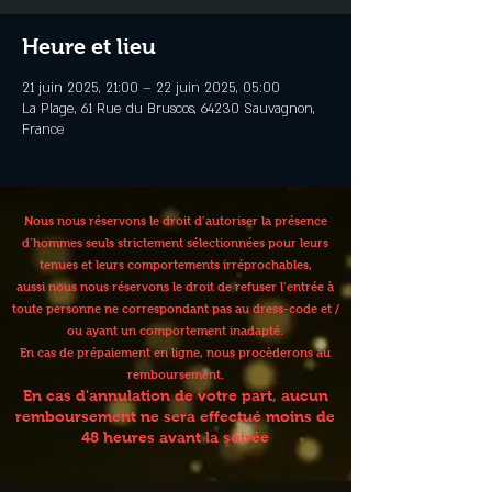
Heure et lieu
21 juin 2025, 21:00 – 22 juin 2025, 05:00
La Plage, 61 Rue du Bruscos, 64230 Sauvagnon,
France
Nous nous réservons le droit d’autoriser la présence
d’hommes seuls strictement sélectionnées pour leurs
tenues et leurs comportements irréprochables,
aussi nous nous réservons le droit de refuser l’entrée à
toute personne ne correspondant pas au dress-code et /
ou ayant un comportement inadapté.
En cas de prépaiement en ligne, nous procèderons au
remboursement.
En cas d'annulation de votre part, aucun
remboursement ne sera effectué moins de
48 heures avant la soirée