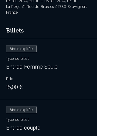
05 oct. 2024, 20:00 – 06 oct. 2024, 05:00
La Plage, 61 Rue du Bruscos, 64230 Sauvagnon,
France
Billets
Vente expirée
Type de billet
Entrée Femme Seule
Prix
15,00 €
Vente expirée
Type de billet
Entrée couple