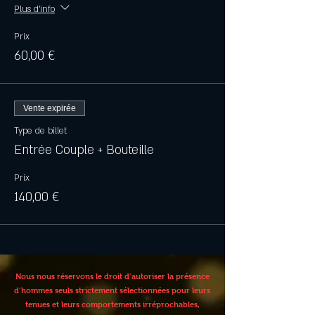
Plus d'info
Prix
60,00 €
Vente expirée
Type de billet
Entrée Couple + Bouteille
Prix
140,00 €
Nous nous réservons le droit d’autoriser la présence
d’hommes seuls strictement sélectionnées pour leurs
tenues et leurs comportements irréprochables,