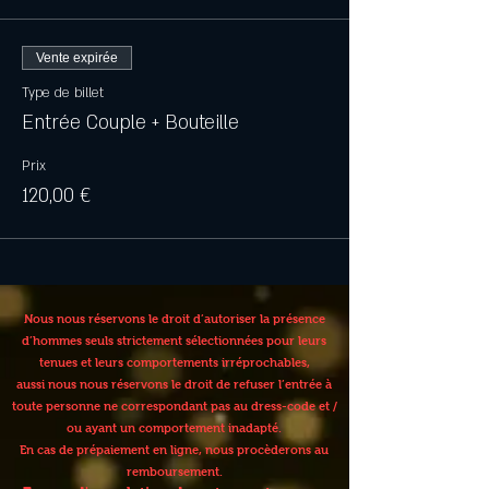
Vente expirée
Type de billet
Entrée Couple + Bouteille
Prix
120,00 €
Nous nous réservons le droit d’autoriser la présence
d’hommes seuls strictement sélectionnées pour leurs
tenues et leurs comportements irréprochables,
aussi nous nous réservons le droit de refuser l’entrée à
toute personne ne correspondant pas au dress-code et /
ou ayant un comportement inadapté.
En cas de prépaiement en ligne, nous procèderons au
remboursement.