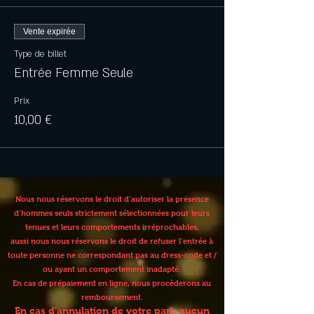
Vente expirée
Type de billet
Entrée Femme Seule
Prix
10,00 €
Nous nous réservons le droit d’autoriser la présence
d’hommes seuls strictement sélectionnées pour leurs
tenues et leurs comportements irréprochables,
aussi nous nous réservons le droit de refuser l’entrée à
toute personne ne correspondant pas au dress-code et /
ou ayant un comportement inadapté.
En cas de prépaiement en ligne, nous procèderons au
remboursement.
En cas d'annulation de votre part, aucun