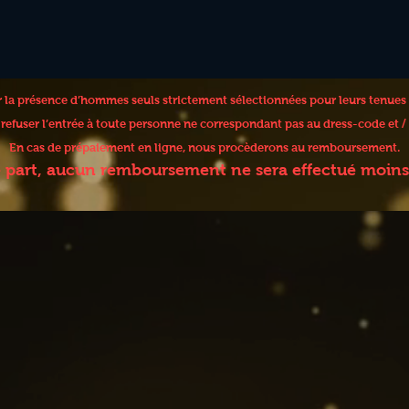
er la présence d’hommes seuls strictement sélectionnées pour leurs tenues
e refuser l’entrée à toute personne ne correspondant pas au dress-code et
En cas de prépaiement en ligne, nous procèderons au remboursement.
e part, aucun remboursement ne sera effectué moins 