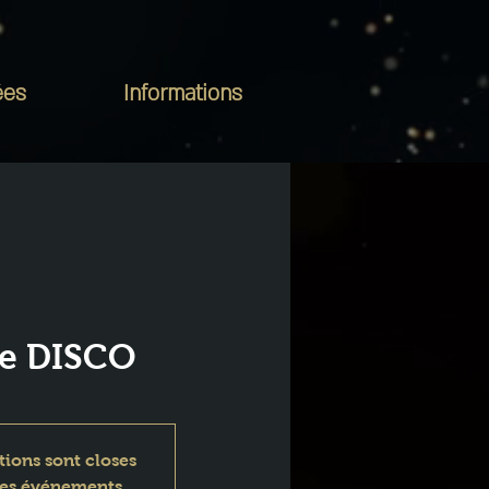
ées
Informations
ée DISCO
tions sont closes
res événements