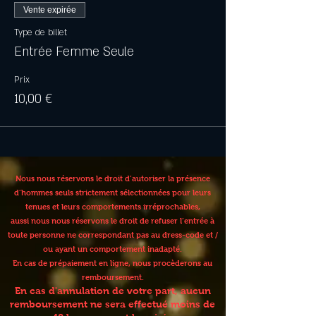
Vente expirée
Type de billet
Entrée Femme Seule
Prix
10,00 €
Nous nous réservons le droit d’autoriser la présence
d’hommes seuls strictement sélectionnées pour leurs
tenues et leurs comportements irréprochables,
aussi nous nous réservons le droit de refuser l’entrée à
toute personne ne correspondant pas au dress-code et /
ou ayant un comportement inadapté.
En cas de prépaiement en ligne, nous procèderons au
remboursement.
En cas d'annulation de votre part, aucun
remboursement ne sera effectué moins de