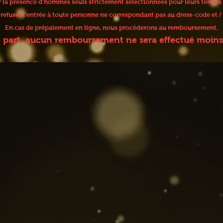
er la présence d’hommes seuls strictement sélectionnées pour leurs tenues
e refuser l’entrée à toute personne ne correspondant pas au dress-code et
En cas de prépaiement en ligne, nous procèderons au remboursement.
e part, aucun remboursement ne sera effectué moins 