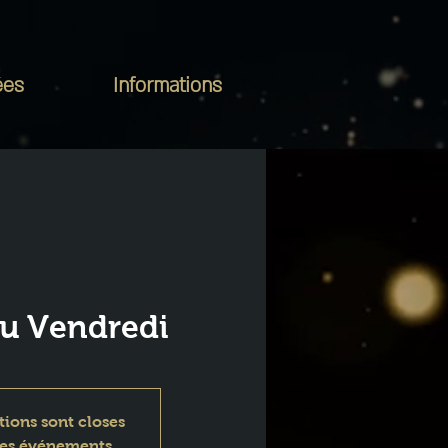
ées
Informations
du Vendredi
tions sont closes
res événements