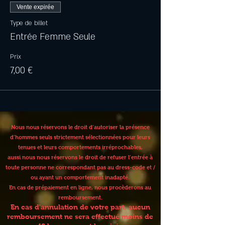
Vente expirée
Type de billet
Entrée Femme Seule
Prix
7,00 €
Nous nous réservons le droit d’autoriser la présence
d’hommes seuls strictement sélectionnées pour leurs
tenues et leurs comportements irréprochables,
aussi nous nous réservons le droit de refuser l’entrée à
toute personne ne correspondant pas au dress-code et /
ou ayant un comportement inadapté.
En cas de prépaiement en ligne, nous procèderons au
remboursement.
En cas d'annulation de votre part, aucun
remboursement ne sera effectué moins de