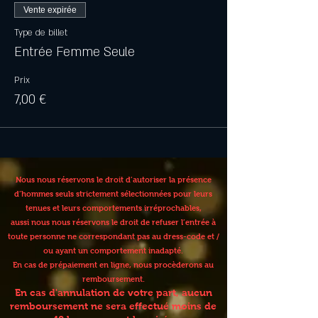
Vente expirée
Type de billet
Entrée Femme Seule
Prix
7,00 €
Nous nous réservons le droit d’autoriser la présence
d’hommes seuls strictement sélectionnées pour leurs
tenues et leurs comportements irréprochables,
aussi nous nous réservons le droit de refuser l’entrée à
toute personne ne correspondant pas au dress-code et /
ou ayant un comportement inadapté.
En cas de prépaiement en ligne, nous procèderons au
remboursement.
En cas d'annulation de votre part, aucun
remboursement ne sera effectué moins de