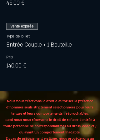
45,00 €
Vente expirée
Type de billet
Entrée Couple + 1 Bouteille
Prix
140,00 €
Nous nous réservons le droit d’autoriser la présence
d’hommes seuls strictement sélectionnées pour leurs
tenues et leurs comportements irréprochables,
aussi nous nous réservons le droit de refuser l’entrée à
toute personne ne correspondant pas au dress-code et /
ou ayant un comportement inadapté.
En cas de prépaiement en ligne, nous procèderons au