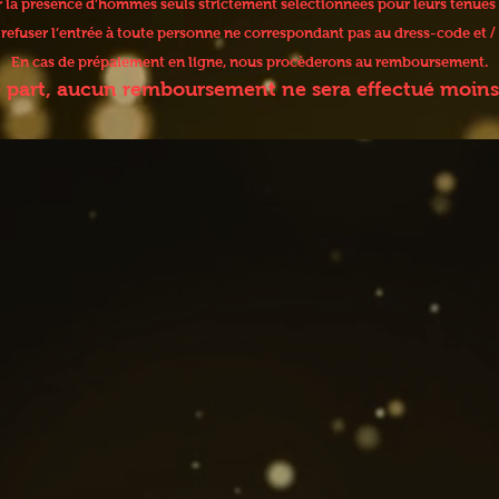
er la présence d’hommes seuls strictement sélectionnées pour leurs tenues
e refuser l’entrée à toute personne ne correspondant pas au dress-code et
En cas de prépaiement en ligne, nous procèderons au remboursement.
e part, aucun remboursement ne sera effectué moins 