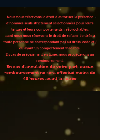
Nous nous réservons le droit d’autoriser la présence
d’hommes seuls strictement sélectionnées pour leurs
tenues et leurs comportements irréprochables,
aussi nous nous réservons le droit de refuser l’entrée à
toute personne ne correspondant pas au dress-code et /
ou ayant un comportement inadapté.
En cas de prépaiement en ligne, nous procèderons au
remboursement.
En cas d'annulation de votre part, aucun
remboursement ne sera effectué moins de
48 heures avant la soirée