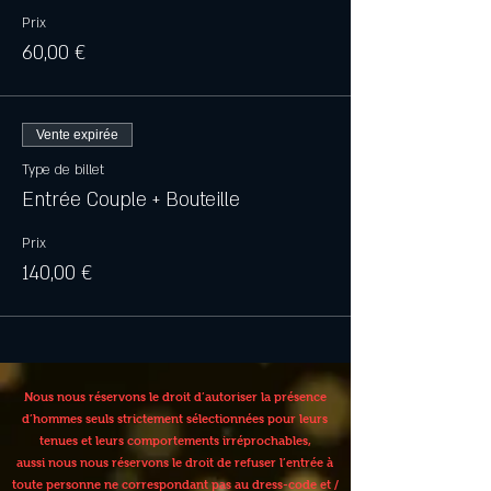
Prix
60,00 €
Vente expirée
Type de billet
Entrée Couple + Bouteille
Prix
140,00 €
Nous nous réservons le droit d’autoriser la présence
d’hommes seuls strictement sélectionnées pour leurs
tenues et leurs comportements irréprochables,
aussi nous nous réservons le droit de refuser l’entrée à
toute personne ne correspondant pas au dress-code et /